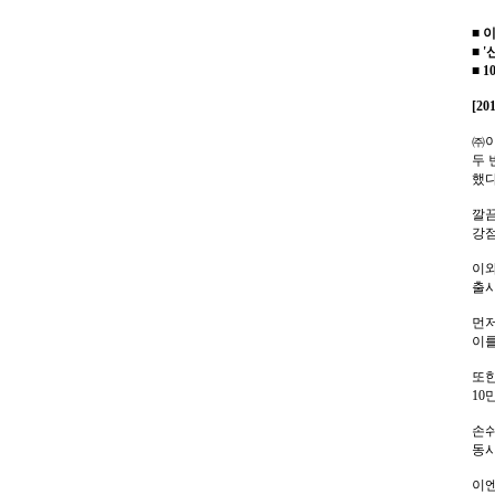
■
■
'
■
1
[20
㈜
두 
했
깔끔
강
이와
출시
먼
이
또
10
손쉬
동시
이