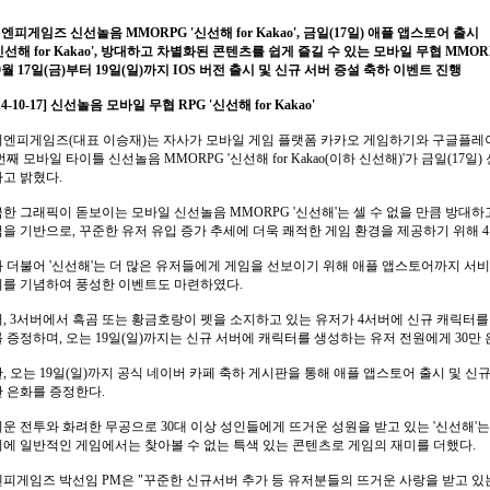
이엔피게임즈 신선놀음
MMORPG '
신선해
for Kakao',
금일
(17
일
)
애플 앱스토어 출시
신선해
for Kakao',
방대하고 차별화된 콘텐츠를 쉽게 즐길 수 있는 모바일 무협
MMOR
0
월
17
일
(
금
)
부터
19
일
(
일
)
까지
IOS
버전 출시 및 신규 서버 증설 축하 이벤트 진행
14-10-17]
신선놀음 모바일 무협
RPG '
신선해
for Kakao'
이엔피게임즈
(
대표 이승재
)
는 자사가 모바일 게임 플랫폼 카카오 게임하기와 구글플레
번째 모바일 타이틀 신선놀음
MMORPG '
신선해
for Kakao(
이하 신선해
)'
가 금일
(17
일
)
다고 밝혔다
.
한 그래픽이 돋보이는 모바일 신선놀음
MMORPG '
신선해
'
는 셀 수 없을 만큼 방대
점을 기반으로
,
꾸준한 유저 유입 증가 추세에 더욱 쾌적한 게임 환경을 제공하기 위해
4
 더불어
'
신선해
'
는 더 많은 유저들에게 게임을 선보이기 위해 애플 앱스토어까지 서
를 기념하여 풍성한 이벤트도 마련하였다
.
저
, 3
서버에서 흑곰 또는 황금호랑이 펫을 소지하고 있는 유저가
4
서버에 신규 캐릭터를
를 증정하며
,
오는
19
일
(
일
)
까지는 신규 서버에 캐릭터를 생성하는 유저 전원에게
30
만
한
,
오는
19
일
(
일
)
까지 공식 네이버 카페 축하 게시판을 통해 애플 앱스토어 출시 및 신
만 은화를 증정한다
.
운 전투와 화려한 무공으로
30
대 이상 성인들에게 뜨거운 성원을 받고 있는
'
신선해
'
는
에 일반적인 게임에서는 찾아볼 수 없는 특색 있는 콘텐츠로 게임의 재미를 더했다
.
엔피게임즈 박선임
PM
은
"
꾸준한 신규서버 추가 등 유저분들의 뜨거운 사랑을 받고 있