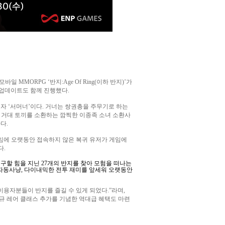
 모바일
MMORPG ‘
반지
:Age Of Ring(
이하 반지
)’
가
 업데이트도 함께 진행했다
.
배자
‘
서머너
’
이다
.
거너는 쌍권총을 주무기로 하는
 거대 토끼를 소환하는 깜찍한 이종족 소녀 소환사
하다
.
임에 오랫동안 접속하지 않은 복귀 유저가 게임에
다
.
 구할 힘을 지닌
27
개의 반지를 찾아 모험을 떠나는
 자동사냥
,
다이내믹한 전투 재미를 앞세워 오랫동안
이용자분들이 반지를 즐길 수 있게 되었다
.”
라며
,
규 레어 클래스 추가를 기념한 역대급 혜택도 마련