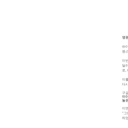
영원
㈜
원
이번
딜
로
,
이
다
구글
이
높은
이
“
그
하였